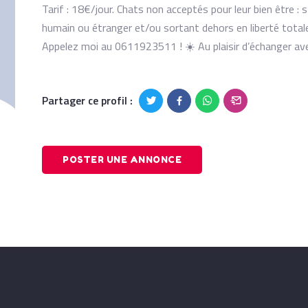
Tarif : 18€/jour. Chats non acceptés pour leur bien être :
humain ou étranger et/ou sortant dehors en liberté totale
Appelez moi au 0611923511 ! ☀️ Au plaisir d’échanger av
Partager ce profil :
POSTER UNE ANNONCE