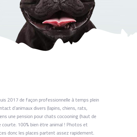
epuis 2017 de façon professionnelle à temps plein
ntact d’animaux divers (lapins, chiens, rats,
tiens une pension pour chats cocooning (haut de
e courte. 100% bien être animal ! Photos et
aces donc les places partent assez rapidement.