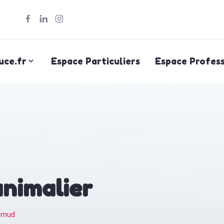
uce.fr
Espace Particuliers
Espace Profess
animalier
pmud