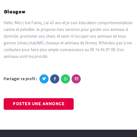
Glasgow
Hello, Moi c'est Fanny, j'ai 43 ans et je suis éducateur comportementaliste
canine et petsitter. Je propose mes services pour garder vos animaux à
domicile, promener vos chien, et venir m'occuper vos animaux de tous
genres (chien,chat,NAC,chevaux et animaux de ferme). N'hésitez pas à me
contactez pour faire plus ample connaissance au 06 14 94 97 09. Vos
animaux sont ma priorité.
Partager ce profil :
POSTER UNE ANNONCE