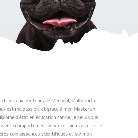
r chiens aux alentours de Mérindol, Mallemort et
maux est ma passion, et grace à mon Master en
iplôme d'état en éducation canine, je peux vous
 avec le comportement de votre chien. Avec cette
nières connaissances scientifiques et sur mon