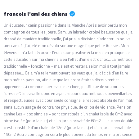
francois l’ami des chiens
Un éducateur canin passionné dans la Manche Après avoir perdu mon
compagnon de tous les jours, Sam, un labrador croisé beauceron que j’ai
dressé de manière traditionnelle, j’ai pris la décision d’adopter un nouvel
ami canidé. J’ai jeté mon dévolu sur une magnifique petite Aussie . Mon
éleveuse m’a fait découvrir l’éducation positive & la mise en pratique de
cette éducation sur ma chienne a eu l’effet d’un électrochoc... La méthode
traditionnelle « fonctionne » mais est et restera selon moi à tout jamais
dépassée... Cela m’a tellement ouvert les yeux que j’ai décidé d’en faire
mon métier-passion, afin que que les propriétaires découvrent et
apprennent à communiquer avec leur chien, plutôt que de vouloir les
“dresser”. Je travaille donc en ayant recours aux méthodes bienveillantes
et respectueuses avec pour seule consigne le respect absolu de l'animal,
sans aucun usage de contrainte physique, de cri ou de violence. Pension
canine Les « box simples » sont constitués d’un chalet isolé de 8m2 avec
niche isolée (pour la nuit) et d’un jardin privatif de 68m2 … Le « box double
» est constitué d’un chalet de 12m2 (pour la nuit) et d’un jardin privatif de
150m2 Votre compagnon sera le plus souvent du temps en ma presence