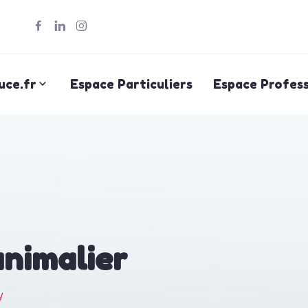
uce.fr
Espace Particuliers
Espace Profess
animalier
y