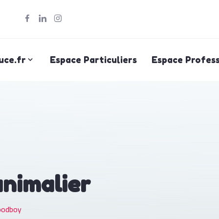
uce.fr
Espace Particuliers
Espace Profess
animalier
oodboy