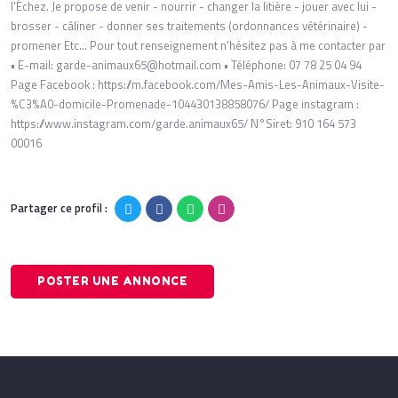
l'Échez. Je propose de venir - nourrir - changer la litière - jouer avec lui -
brosser - câliner - donner ses traitements (ordonnances vétérinaire) -
promener Etc... Pour tout renseignement n'hésitez pas à me contacter par
• E-mail: garde-animaux65@hotmail.com • Téléphone: 07 78 25 04 94
Page Facebook : https://m.facebook.com/Mes-Amis-Les-Animaux-Visite-
%C3%A0-domicile-Promenade-104430138858076/ Page instagram :
https://www.instagram.com/garde.animaux65/ N°Siret: 910 164 573
00016
Partager ce profil :
POSTER UNE ANNONCE