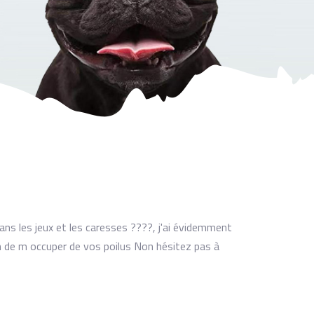
ans les jeux et les caresses ????, j'ai évidemment
on de m occuper de vos poilus Non hésitez pas à