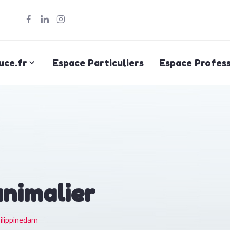
uce.fr
Espace Particuliers
Espace Profess
animalier
ilippinedam