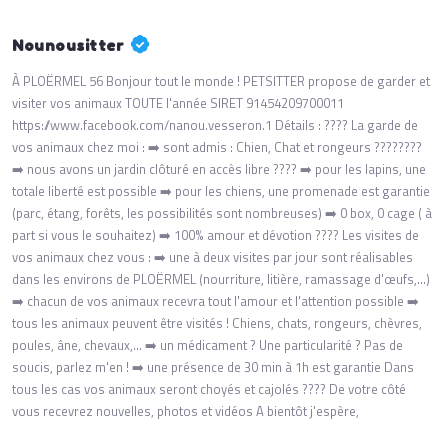
Nounousitter
À PLOËRMEL 56 Bonjour tout le monde ! PETSITTER propose de garder et
visiter vos animaux TOUTE l'année SIRET 91454209700011
https://www.facebook.com/nanou.vesseron.1 Détails : ???? La garde de
vos animaux chez moi : ➡️ sont admis : Chien, Chat et rongeurs ????????
➡️ nous avons un jardin clôturé en accès libre ???? ➡️ pour les lapins, une
totale liberté est possible ➡️ pour les chiens, une promenade est garantie
(parc, étang, forêts, les possibilités sont nombreuses) ➡️ 0 box, 0 cage ( à
part si vous le souhaitez) ➡️ 100% amour et dévotion ???? Les visites de
vos animaux chez vous : ➡️ une à deux visites par jour sont réalisables
dans les environs de PLOËRMEL (nourriture, litière, ramassage d'œufs,...)
➡️ chacun de vos animaux recevra tout l'amour et l'attention possible ➡️
tous les animaux peuvent être visités ! Chiens, chats, rongeurs, chèvres,
poules, âne, chevaux,... ➡️ un médicament ? Une particularité ? Pas de
soucis, parlez m'en ! ➡️ une présence de 30 min à 1h est garantie Dans
tous les cas vos animaux seront choyés et cajolés ???? De votre côté
vous recevrez nouvelles, photos et vidéos A bientôt j'espère,