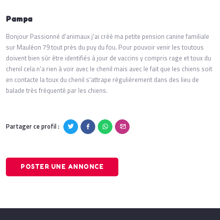
Pampa
Bonjour Passionné d'animaux j'ai créé ma petite pension canine familiale
sur Mauléon 79 tout près du puy du fou. Pour pouvoir venir les toutous
doivent bien sûr être identifiés à jour de vaccins y compris rage et toux du
chenil cela n'a rien à voir avec le chenil mais avec le fait que les chiens soit
en contacte la toux du chenil s'attrape régulièrement dans des lieu de
balade très fréquenté par les chiens.
Partager ce profil :
POSTER UNE ANNONCE