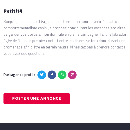
Petitl14
Bonjour, Je m'appelle Léa, je suis en formation pour devenir éducatrice
comportementaliste canin. Je propose donc durant les vacances scolaires
de garder vos poilus à mon domicile en pleine campagne. J'ai une labrador
âgée de 3 ans, le premier contact entre les chiens se fera donc durant une
promenade afin d'être en terrain neutre. N'hésitez pas à prendre contact si
vous avez des questions :)
Partager ce profil :
POSTER UNE ANNONCE