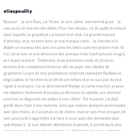
eliaspouilly
Bonjour! Je suis Élias, j'ai 18 ans. Je suis calme, introverti et posé. Je
suis aussi un vrai ami des bêtes. Pour mes études, j'ai dû quitté la maison
dans laquelle j'ai grandit,et y ai laissé mon chat. J'ai grandit entouré
d'animaux, et je ressens donc un vrai manque canin. Je cherche ici à
établir un nouveau lien avec nos amis les bêtes sans encombrer mon 10
m2, car je suis un vrai amoureux des animaux mais (sauf poisson rouge),
je n'ai pas la place! Évidement, la vie parisienne coûte et j'ai aussi
besoins d'un complément financier afin de payer mes études de
graphisme. Le prix de mes prestations resteront cependant flexibles et
négociables en fonction du profil de vos bébés et je ne suis pas du tout
rigide à ce propos. J'ai un abonnement Navigo et j'aime marcher: je peux
me déplacer facilement et puisque je découvre la capitale, vos animaux
pourront se dégourdir les pattes à mes côtés! Par le passé, j'ai déjà
gardé deux chats à leur domicile, ainsi que réaliser quelques promenades
avec des chiens. Je n'ai jamais eu de chiens, mais je sais m'en occuper (et
suis aussi prêt à apprendre à le faire si vous avez des demandes plus
spécifiques !) Je suis attentif, attentionné et aimant, je prendrais le plus