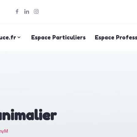
uce.fr
Espace Particuliers
Espace Profess
animalier
myM