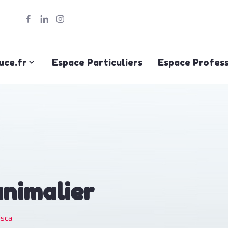
uce.fr
Espace Particuliers
Espace Profess
animalier
isca