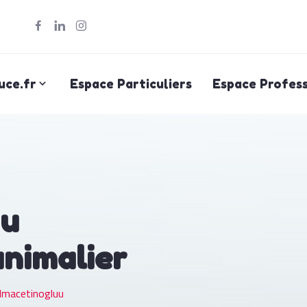
uce.fr
Espace Particuliers
Espace Profess
uu
animalier
lmacetinogluu