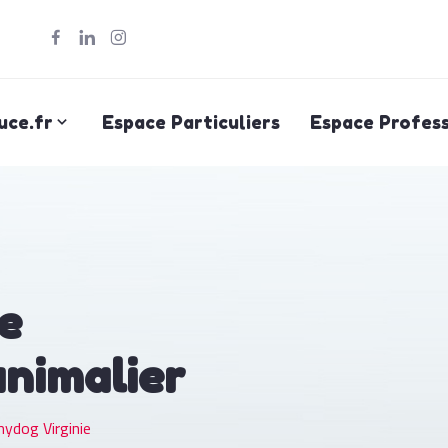
uce.fr
Espace Particuliers
Espace Profess
e
animalier
ydog Virginie