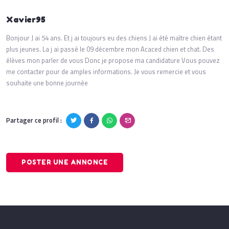
Xavier95
Bonjour J ai 54 ans. Et j ai toujours eu des chiens J ai été maître chien étant
plus jeunes. La j ai passé le 09 décembre mon Acaced chien et chat. Des
élèves mon parler de vous Donc je propose ma candidature Vous pouvez
me contacter pour de amples informations. Je vous remercie et vous
souhaite une bonne journée
Partager ce profil :
POSTER UNE ANNONCE