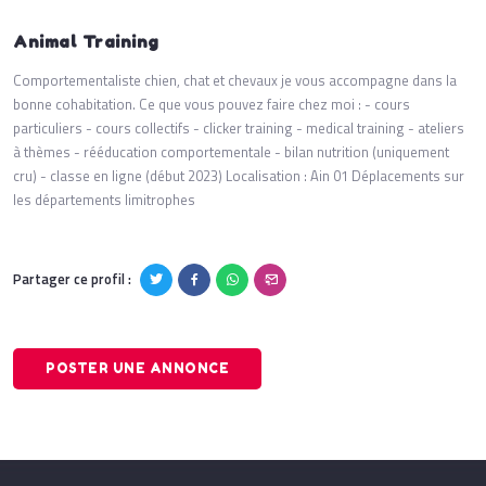
Animal Training
Comportementaliste chien, chat et chevaux je vous accompagne dans la
bonne cohabitation. Ce que vous pouvez faire chez moi : - cours
particuliers - cours collectifs - clicker training - medical training - ateliers
à thèmes - rééducation comportementale - bilan nutrition (uniquement
cru) - classe en ligne (début 2023) Localisation : Ain 01 Déplacements sur
les départements limitrophes
Partager ce profil :
POSTER UNE ANNONCE