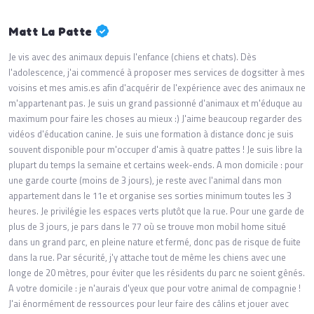
Matt La Patte
Je vis avec des animaux depuis l'enfance (chiens et chats). Dès
l'adolescence, j'ai commencé à proposer mes services de dogsitter à mes
voisins et mes amis.es afin d'acquérir de l'expérience avec des animaux ne
m'appartenant pas. Je suis un grand passionné d'animaux et m'éduque au
maximum pour faire les choses au mieux :) J'aime beaucoup regarder des
vidéos d'éducation canine. Je suis une formation à distance donc je suis
souvent disponible pour m'occuper d'amis à quatre pattes ! Je suis libre la
plupart du temps la semaine et certains week-ends. A mon domicile : pour
une garde courte (moins de 3 jours), je reste avec l'animal dans mon
appartement dans le 11e et organise ses sorties minimum toutes les 3
heures. Je privilégie les espaces verts plutôt que la rue. Pour une garde de
plus de 3 jours, je pars dans le 77 où se trouve mon mobil home situé
dans un grand parc, en pleine nature et fermé, donc pas de risque de fuite
dans la rue. Par sécurité, j'y attache tout de même les chiens avec une
longe de 20 mètres, pour éviter que les résidents du parc ne soient gênés.
A votre domicile : je n'aurais d'yeux que pour votre animal de compagnie !
J'ai énormément de ressources pour leur faire des câlins et jouer avec