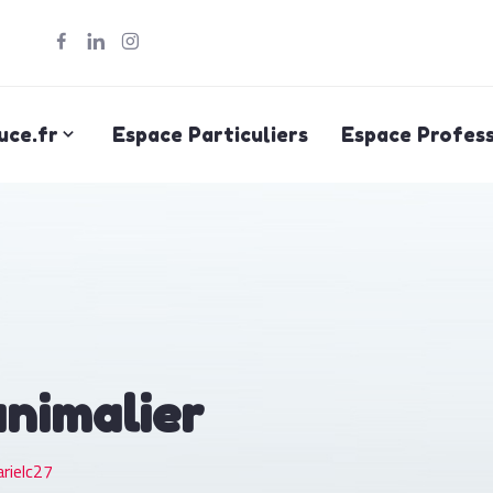
uce.fr
Espace Particuliers
Espace Profess
animalier
rielc27