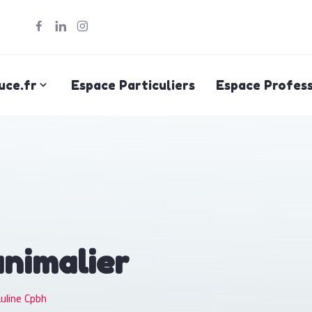
uce.fr
Espace Particuliers
Espace Profess
animalier
uline Cpbh