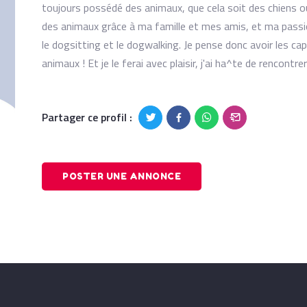
toujours possédé des animaux, que cela soit des chiens ou
des animaux grâce à ma famille et mes amis, et ma passion 
le dogsitting et le dogwalking. Je pense donc avoir les c
animaux ! Et je le ferai avec plaisir, j'ai ha^te de rencont
Partager ce profil :
POSTER UNE ANNONCE