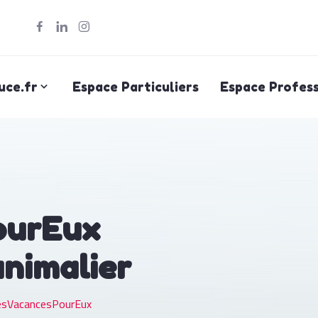
uce.fr
Espace Particuliers
Espace Profess
ourEux
animalier
sVacancesPourEux