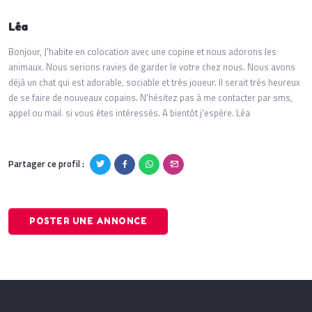
Léa
Bonjour, J'habite en colocation avec une copine et nous adorons les
animaux. Nous serions ravies de garder le votre chez nous. Nous avons
déjà un chat qui est adorable, sociable et très joueur. Il serait très heureux
de se faire de nouveaux copains. N'hésitez pas à me contacter par sms,
appel ou mail. si vous êtes intéressés. A bientôt j'espère. Léa
Partager ce profil :
POSTER UNE ANNONCE