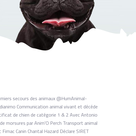
Premiers secours des animaux @HumAnimal-
édianimo Communication animal vivant et décéde
rtificat de chien de catégorie 1 & 2 Avec Antonio
 de morsures par Anim'O Perch Transport animal
c Fimac Canin Chantal Hazard Déclare SIRET