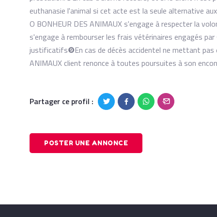
euthanasie l'animal si cet acte est la seule alternative au
O BONHEUR DES ANIMAUX s'engage à respecter la volonté du
s'engage à rembourser les frais vétérinaires engagés 
justificatifs ​❾En cas de décès accidentel ne mettant p
ANIMAUX client renonce à toutes poursuites à son encon
Partager ce profil :
POSTER UNE ANNONCE