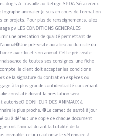
 dog's A Travaille au Refuge SPDA Sérazereux
otographe animalier Je suis en cours de formation
s en projets. Pour plus de renseignements, allez
message pv LES CONDITIONS GENERALES
ir une prestation de qualité permettant de
e l'animal ​❷Une pré-visite aura lieu au domicile du
nfiance avec lui et son animal. Cette pré-visite
onnaissance de toutes ses consignes. une fiche
 compte, le client doit accepter les conditions
lors de la signature du contrat en espèces ou
ge à la plus grande confidentialité concernant
malie constaté durant la prestation sera
client autoriseO BONHEUR DES ANIMAUX à
rinaire le plus proche. ❻Le carnet de santé à jour
erné ou à défaut une copie de chaque document
ont l'animal durant la totalité de la
as joignable, celui-ci autorise le vétérinaire à