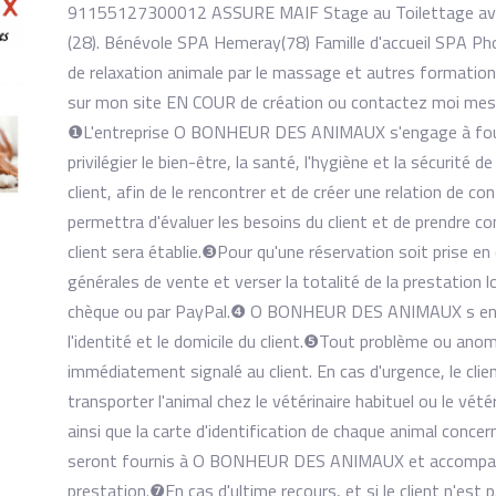
91155127300012 ASSURE MAIF Stage au Toilettage avec
(28). Bénévole SPA Hemeray(78) Famille d'accueil SPA Ph
de relaxation animale par le massage et autres formation
sur mon site EN COUR de création ou contactez moi 
❶L'entreprise O BONHEUR DES ANIMAUX s'engage à fourn
privilégier le bien-être, la santé, l'hygiène et la sécurité d
client, afin de le rencontrer et de créer une relation de co
permettra d'évaluer les besoins du client et de prendre c
client sera établie. ​❸Pour qu'une réservation soit prise en
générales de vente et verser la totalité de la prestation 
chèque ou par PayPal. ​❹ O BONHEUR DES ANIMAUX s enga
l'identité et le domicile du client. ​❺Tout problème ou ano
immédiatement signalé au client. En cas d'urgence, le 
transporter l'animal chez le vétérinaire habituel ou le vété
ainsi que la carte d'identification de chaque animal conc
seront fournis à O BONHEUR DES ANIMAUX et accompagner
prestation. ​❼En cas d'ultime recours, et si le client n'est p