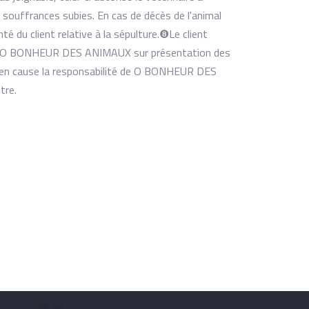
x souffrances subies. En cas de décès de l'animal
 client relative à la sépulture. ​❽Le client
par O BONHEUR DES ANIMAUX sur présentation des
as en cause la responsabilité de O BONHEUR DES
tre.