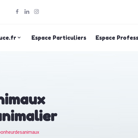
uce.fr
Espace Particuliers
Espace Profess
nimaux
animalier
onheurdesanimaux