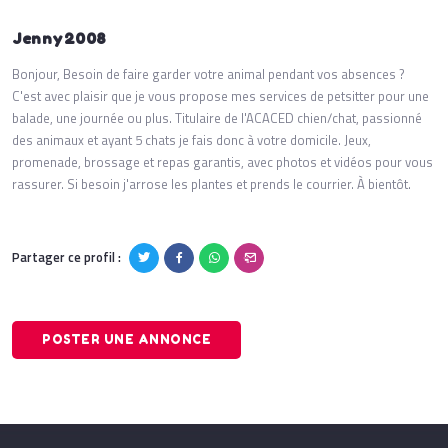
Jenny2008
Bonjour, Besoin de faire garder votre animal pendant vos absences ?
C'est avec plaisir que je vous propose mes services de petsitter pour une
balade, une journée ou plus. Titulaire de l'ACACED chien/chat, passionné
des animaux et ayant 5 chats je fais donc à votre domicile. Jeux,
promenade, brossage et repas garantis, avec photos et vidéos pour vous
rassurer. Si besoin j'arrose les plantes et prends le courrier. À bientôt.
Partager ce profil :
POSTER UNE ANNONCE