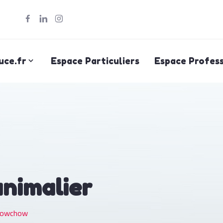
uce.fr
Espace Particuliers
Espace Profess
animalier
howchow