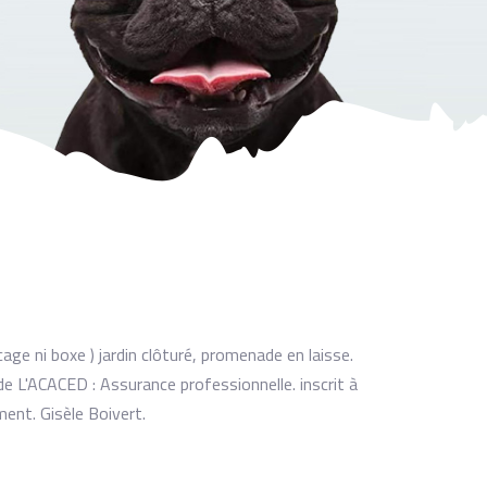
cage ni boxe ) jardin clôturé, promenade en laisse.
de L'ACACED : Assurance professionnelle. inscrit à
ment. Gisèle Boivert.