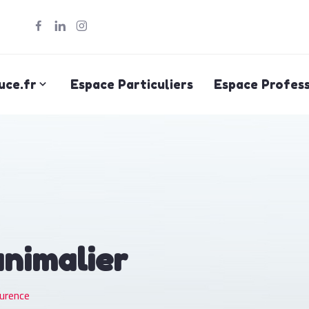
uce.fr
Espace Particuliers
Espace Profess
animalier
urence