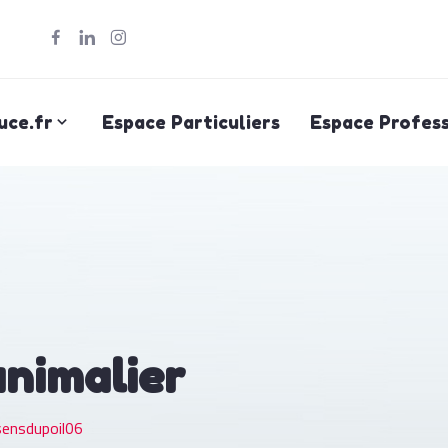
uce.fr
Espace Particuliers
Espace Profess
animalier
sensdupoil06