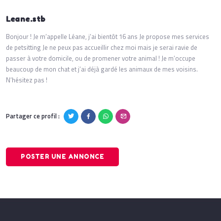
Leane.stb
Bonjour ! Je m’appelle Léane, j’ai bientôt 16 ans Je propose mes services
de petsitting Je ne peux pas accueillir chez moi mais je serai ravie de
passer à votre domicile, ou de promener votre animal ! Je m’occupe
beaucoup de mon chat et j’ai déjà gardé les animaux de mes voisins.
N’hésitez pas !
Partager ce profil :
POSTER UNE ANNONCE