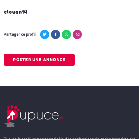
elouan14
Partager ce profil :
POSTER UNE ANNONCE