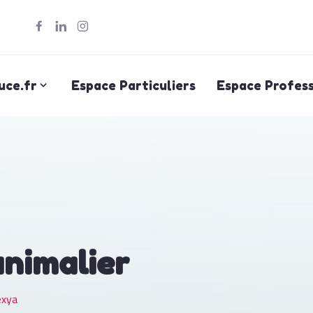
uce.fr
Espace Particuliers
Espace Profess
animalier
exya